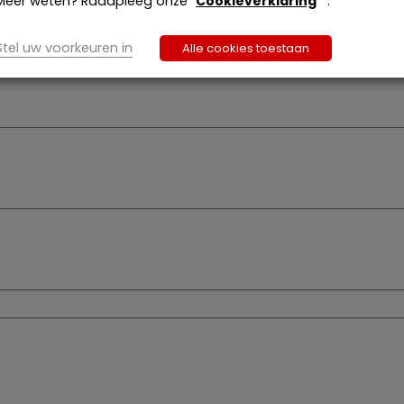
Meer weten? Raadpleeg onze
Cookieverklaring
.
Stel uw voorkeuren in
Alle cookies toestaan