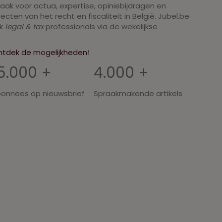
raak voor actua, expertise, opiniebijdragen en
cten van het recht en fiscaliteit in België. Jubel.be
rk
legal & tax
professionals via de wekelijkse
ntdek de mogelijkheden
!
5.000 +
4.000 +
onnees op nieuwsbrief
Spraakmakende artikels