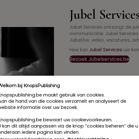
Jubel Service
Jubel Services ontzorgt de jur
communicatie. Jubel Services z
Jubel.be, video, vacatures, ad
Hoe kan
Jubel Services
uw kan
Bezoek Jubelservices.be
Welkom bij KnopsPublishing
Knopspublishing.be maakt gebruik van cookies.
Aan de hand van die cookies verzamelt en analyseert de
website informatie over uw bezoek.
Knopspublishing.be bewaart uw cookievoorkeuren.
U kan dit altijd aanpassen via de knop “cookies beheren” die u
onderaan iedere pagina kan vinden.