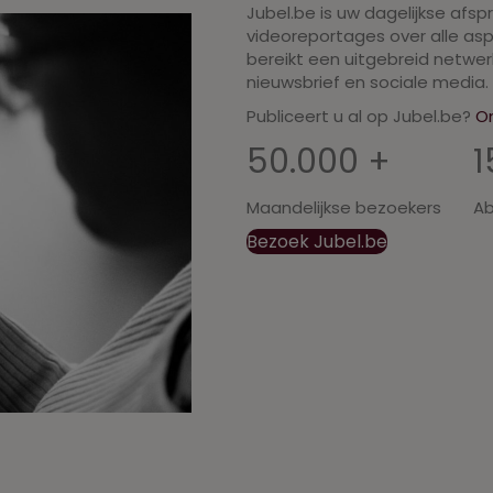
Jubel.be is uw dagelijkse afsp
videoreportages over alle aspe
bereikt een uitgebreid netwe
nieuwsbrief en sociale media.
Publiceert u al op Jubel.be?
O
50.000 +
1
Maandelijkse bezoekers
Ab
Bezoek Jubel.be