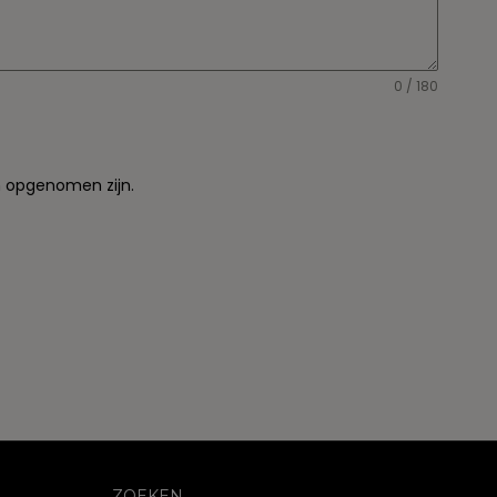
0 / 180
in opgenomen zijn.
ZOEKEN