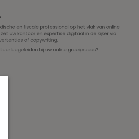
s
idische en fiscale professional op het vlak van online
et uw kantoor en expertise digitaal in de kijker via
vertenties of copywriting.
toor begeleiden bij uw online groeiproces?