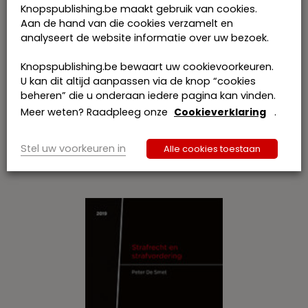
vorming van magistraten in deze materie ter
Knopspublishing.be maakt gebruik van cookies.
harte en was reeds ettelijke malen gastspreker
Aan de hand van die cookies verzamelt en
op of voorzitter van colloquia dienaangaande.
analyseert de website informatie over uw bezoek.
Met deze overzichtsbundel wil hij bijdragen tot
een makkelijker toegankelijkheid van de
Knopspublishing.be bewaart uw cookievoorkeuren.
wapenreglementering
sensu lato
.
U kan dit altijd aanpassen via de knop “cookies
beheren” die u onderaan iedere pagina kan vinden.
Meer weten? Raadpleeg onze
Cookieverklaring
.
Gerelateerde publicaties
Stel uw voorkeuren in
Alle cookies toestaan