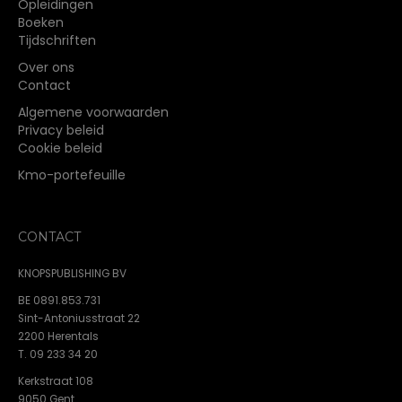
Opleidingen
productpagina
Boeken
Tijdschriften
Over ons
Contact
Algemene voorwaarden
Privacy beleid
Cookie beleid
Kmo-portefeuille
CONTACT
KNOPSPUBLISHING BV
BE 0891.853.731
Sint-Antoniusstraat 22
2200 Herentals
T. 09 233 34 20
Kerkstraat 108
9050 Gent