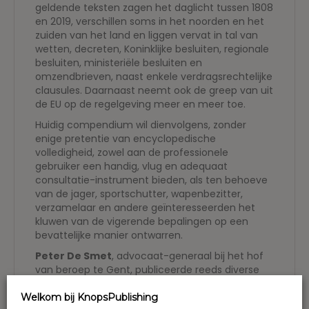
geldende teksten zagen het daglicht tussen 1808
en 2019, verschillen soms in het noorden en het
zuiden van het land en liggen vervat in tal van
wetten, decreten, Koninklijke besluiten, regionale
besluiten, ministeriële besluiten en
omzendbrieven, naast enkele verdragsrechtelijke
clausules. Daarnaast neemt ook de greep van uit
de EU op de regelgeving meer en meer toe.
Huidig compendium wil dienvolgens, zonder
enige pretentie van encyclopedische
volledigheid, zowel aan de professionele
gebruiker een handig, vlug en adequaat
consultatie-instrument bieden, als ten behoeve
van de jager, sportschutter, wapenbezitter,
verzamelaar en andere geïnteresseerden het
kluwen van de vigerende bepalingen op een
bevattelijke manier ontwarren.
Peter De Smet
, advocaat-generaal bij het hof
van beroep te Gent, publiceerde reeds diverse
bijdragen over het wapenrecht in de
vakliteratuur, nam tevens de voortgezette
Welkom bij KnopsPublishing