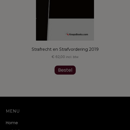
Strafrecht en Strafvordering 2019
€
62,00
incl. btw
Dit
product
Bestel
heeft
meerdere
variaties.
Deze
optie
kan
gekozen
MENU
worden
op
Home
de