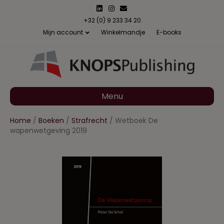
L
I
E
i
n
m
n
s
a
+32 (0) 9 233 34 20
k
t
i
Mijn account
Winkelmandje
E-books
e
a
l
d
g
i
r
n
a
m
Menu
Home
/
Boeken
/
Strafrecht
/ Wetboek De
wapenwetgeving 2019