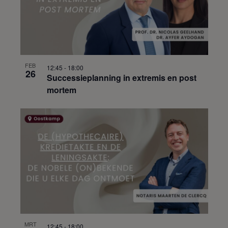
FEB
12:45
-
18:00
26
Successieplanning in extremis en post
mortem
MRT
12:45
-
18:00