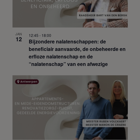
k
t
g
i
i
e
e
j
v
k
e
JAN
n
12:45
-
18:00
12
Bijzondere nalatenschappen: de
n
beneficiair aanvaarde, de onbeheerde en
a
erfloze nalatenschap en de
v
“nalatenschap” van een afwezige
i
g
a
t
i
e