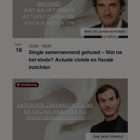
MRT
12:45
-
18:00
18
Single samenwonend gehuwd – Wat na
het einde? Actuele civiele en fiscale
inzichten