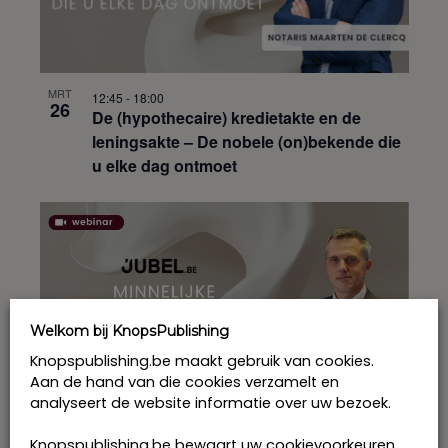
MRT
12:45
-
18:00
26
De (hypothecaire) kredietakte en de
leningsakte – De nobele (on)bekende die
u elke dag ontmoet
Welkom bij KnopsPublishing
Knopspublishing.be maakt gebruik van cookies.
Aan de hand van die cookies verzamelt en
analyseert de website informatie over uw bezoek.
MRT
16:30
-
20:00
30
Knopspublishing.be bewaart uw cookievoorkeuren.