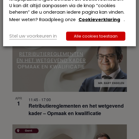
Minnelijke invordering van
U kan dit altijd aanpassen via de knop “cookies
consumentenschulden (webinar) ism
beheren” die u onderaan iedere pagina kan vinden.
Jubel.be
Meer weten? Raadpleeg onze
Cookieverklaring
.
Stel uw voorkeuren in
Alle cookies toestaan
APR
11:45
-
17:00
1
Retributiereglementen en het wetgevend
kader – Opmaak en kwalificatie