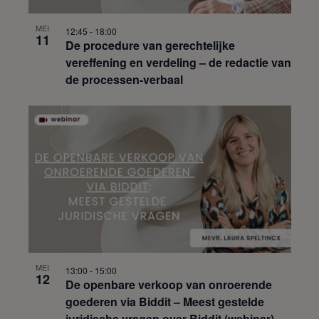
MEI
12:45
-
18:00
11
De procedure van gerechtelijke
vereffening en verdeling – de redactie van
de processen-verbaal
MEI
13:00
-
15:00
12
De openbare verkoop van onroerende
goederen via Biddit – Meest gestelde
juridische vragen over Biddit (webinar)