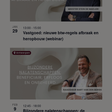
JAN
13:00
-
15:00
29
Vastgoed: nieuwe btw-regels afbraak en
heropbouw (webinar)
FEB
12:45
-
18:00
9
Bijzondere nalatenschappen: de