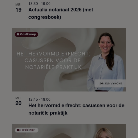
13:30
-
19:00
MEI
19
Actualia notariaat 2026 (met
congresboek)
MEI
12:45
-
18:00
20
Het hervormd erfrecht: casussen voor de
notariële praktijk