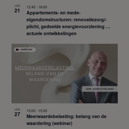
JAN
12:45
-
18:00
21
Appartements- en mede-
eigendomstructuren: renovatiezorg/-
plicht, gedeelde energievoorziening …
actuele ontwikkelingen
JAN
13:00
-
15:00
27
Meerwaardebelasting: belang van de
waardering (webinar)