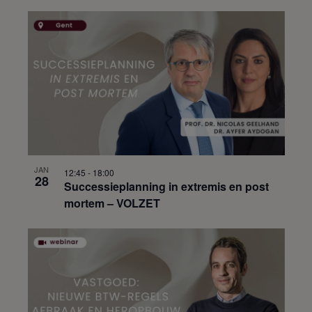
JAN
12:45
-
18:00
28
Successieplanning in extremis en post
mortem – VOLZET