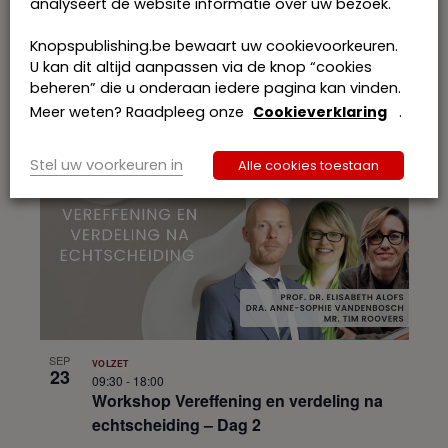
analyseert de website informatie over uw bezoek.
SEP
Inschrijven
21
13:00
-
17:00
Knopspublishing.be bewaart uw cookievoorkeuren.
Omgevingshandhaving na het
U kan dit altijd aanpassen via de knop “cookies
Kaderdecreet Vlaamse Handhaving: een
beheren” die u onderaan iedere pagina kan vinden.
nieuwe wind? i.s.m. Jubel.be
Meer weten? Raadpleeg onze
Cookieverklaring
.
Stel uw voorkeuren in
Alle cookies toestaan
SEP
VOLZET
23
09:30
-
18:00
Workshop Vereffening en verdeling na
echtscheiding – Dag 2