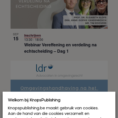
t
i
e
SEP
Inschrijven
15
13:30
-
18:00
Webinar Vereffening en verdeling na
echtscheiding – Dag 1
Welkom bij KnopsPublishing
Knopspublishing.be maakt gebruik van cookies.
Aan de hand van die cookies verzamelt en